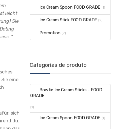
nem
Ice Cream Spoon FOOD GRADE
(1)
t leicht
Ice Cream Stick FOOD GRADE
(2)
zung} Sie
 Dating
Promotion
(2)
ess. ”
Categorias de produto
isches
Sie eine
ch
Bowtie Ice Cream Sticks - FOOD
GRADE
(1)
für, sich
Ice Cream Spoon FOOD GRADE
(1)
hrend du.
Ihnen das