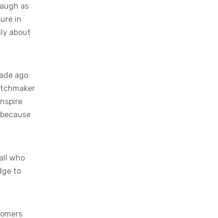
laugh as
sure in
dly about
cade ago
matchmaker
nspire
e because
all who
dge to
tomers