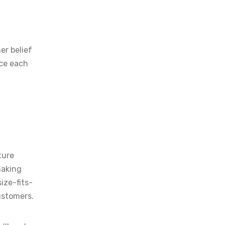
er belief
ace each
ture
making
ize-fits-
ustomers.