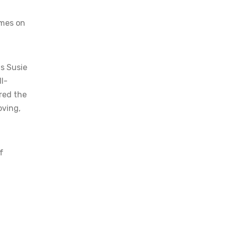
imes on
ts Susie
l-
red the
oving,
f