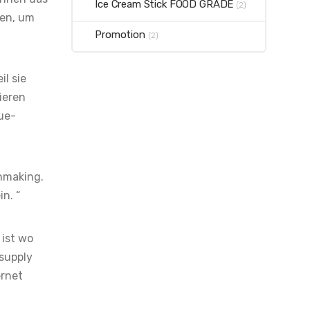
Ice Cream Stick FOOD GRADE
(2)
en, um
Promotion
(2)
l sie
ieren
ue-
hmaking.
n. “
ist wo
supply
ernet