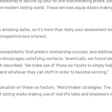
workshop or spruce up your on line matchmaking profile, you
 the modern dating world. These services equip daters makin
 amazing dates, so it’s more than likely your assessment wi
ospective love interest.
ompatibility that predict relationship success, and additio
 to encourages satisfying contacts. “eventually, we found si
h described. “We make use of these six facets to simply hel
ve and whatever they can shift in order to become winning.”
blication on these six factors. “Matchmaker strategies: The 
t dating works making use of real life tales and empowers r