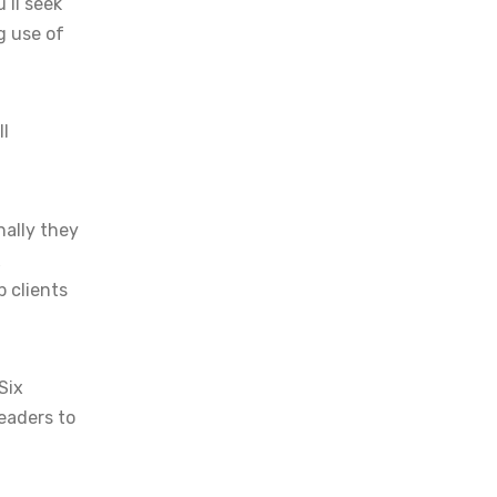
’ll seek
g use of
ll
nally they
x
p clients
Six
eaders to