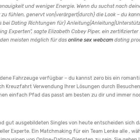
Genauigkeit und weniger Energie. Wenn du suchst nach dei
 zu fühlen, genervt von|verärgert|durch} die Look – du kanns
bei Dating Richtungen für} Anleitung|Anleitung|Unterstüt
ng Experten”, sagte Elizabeth Cobey Piper, ein zertifizierter
 den meisten möglich für das
online sex webcam
dating proc
edene Fahrzeuge verfügbar – du kannst zero bis ein romant
uch Kreuzfahrt Verwendung Ihrer Lösungen durch Besuchen 
hmen einfach Pfad das passt am besten zu dir und immer no
und gut ausgebildeten Singles von heute entscheiden sich da
eller Experte. Ein Matchmaking für ein Team Lenke alle , wä
imousinen von Online-Dating-Diensten zu sein. Sie geben 