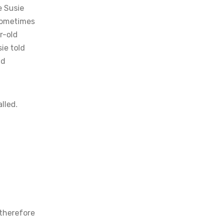
e Susie
“Sometimes
r-old
ie told
nd
lled.
 therefore