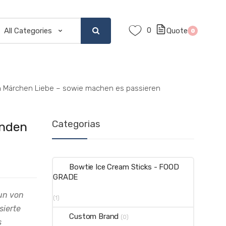
0
Quote
0
in Märchen Liebe – sowie machen es passieren
Categorias
inden
Bowtie Ice Cream Sticks - FOOD
GRADE
Run von
(1)
sierte
Custom Brand
(0)
s