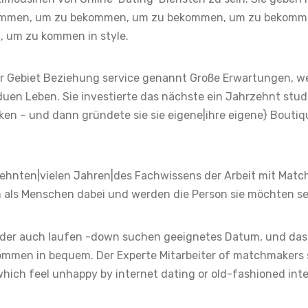
bekommen, um zu bekommen, um zu bekommen, um zu bekomm
n, um zu kommen in style.
r Gebiet Beziehung service genannt Große Erwartungen, wei
duen Leben. Sie investierte das nächste ein Jahrzehnt stud
en – und dann gründete sie sie eigene|ihre eigene} Boutiq
ehnten|vielen Jahren|des Fachwissens der Arbeit mit Matc
 als Menschen dabei und werden die Person sie möchten sei
oder auch laufen -down suchen geeignetes Datum, und das 
mmen in bequem. Der Experte Mitarbeiter of matchmakers 
hich feel unhappy by internet dating or old-fashioned int